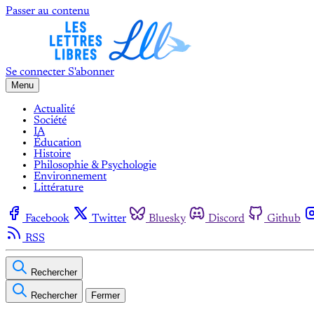
Passer au contenu
Se connecter
S'abonner
Menu
Actualité
Société
IA
Éducation
Histoire
Philosophie & Psychologie
Environnement
Littérature
Facebook
Twitter
Bluesky
Discord
Github
RSS
Rechercher
Rechercher
Fermer