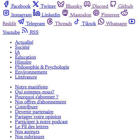
Facebook
Twitter
Bluesky
Discord
Github
Instagram
Linkedin
Mastodon
Pinterest
Reddit
Telegram
Threads
Tiktok
Whatsapp
Youtube
RSS
Actualité
Société
IA
Éducation
Histoire
Philosophie & Psychologie
Environnement
Littérature
Notre manifeste
Qui sommes-nous?
Pourquoi s'abonner ?
Nos offres d'abonnement
Contribuer
Devenir partenaire
Partager votre opinion
Participer à notre podcast
Le Fil des lettres
Nos auteurs
Nos rubriques