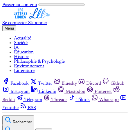
Passer au contenu
Se connecter
S'abonner
Menu
Actualité
Société
IA
Éducation
Histoire
Philosophie & Psychologie
Environnement
Littérature
Facebook
Twitter
Bluesky
Discord
Github
Instagram
Linkedin
Mastodon
Pinterest
Reddit
Telegram
Threads
Tiktok
Whatsapp
Youtube
RSS
Rechercher