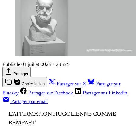
Publié le
01 juillet 2026 à 23h25
Partager
Copier le lien
Partager sur X
Partager sur
Bluesky
Partager sur Facebook
Partager sur LinkedIn
Partager par email
L’AFFIRMATION HUGOLIENNE COMME
REMPART