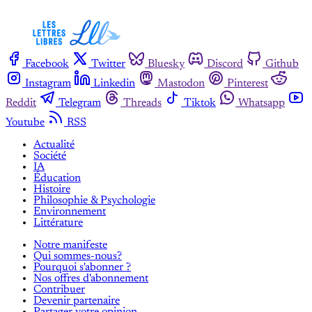
Facebook
Twitter
Bluesky
Discord
Github
Instagram
Linkedin
Mastodon
Pinterest
Reddit
Telegram
Threads
Tiktok
Whatsapp
Youtube
RSS
Actualité
Société
IA
Éducation
Histoire
Philosophie & Psychologie
Environnement
Littérature
Notre manifeste
Qui sommes-nous?
Pourquoi s'abonner ?
Nos offres d'abonnement
Contribuer
Devenir partenaire