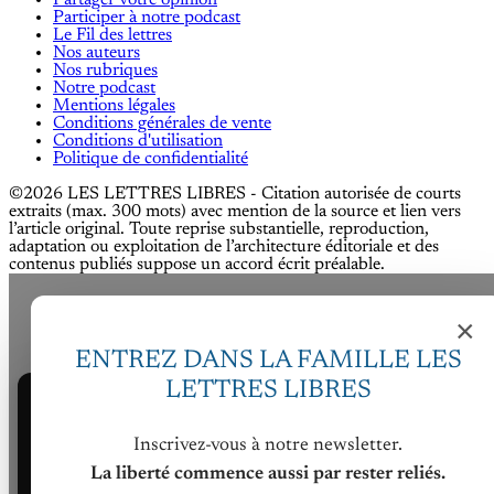
Partager votre opinion
Participer à notre podcast
Le Fil des lettres
Nos auteurs
Nos rubriques
Notre podcast
Mentions légales
Conditions générales de vente
Conditions d'utilisation
Politique de confidentialité
©2026 LES LETTRES LIBRES - Citation autorisée de courts
extraits (max. 300 mots) avec mention de la source et lien vers
l’article original. Toute reprise substantielle, reproduction,
adaptation ou exploitation de l’architecture éditoriale et des
contenus publiés suppose un accord écrit préalable.
×
ENTREZ DANS LA FAMILLE LES
LETTRES LIBRES
Nous utilisons des cookies pour améliorer votre
expérience sur LES LETTRES LIBRES.
Inscrivez-vous à notre newsletter.
La liberté commence aussi par rester reliés.