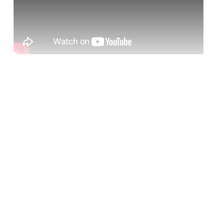
Cet article est réservé aux
abonnés payants uniquement
S'abonner maintenant
Vous avez déjà un compte ?
Se connecter