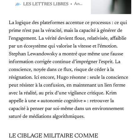
se prolongent aujourd’hui dans les
Anne-Emmanuelle Lejeune
LES LETTRES LIBRES
architectures numériques.
L’intelligence artificielle n’impose
La logique des plateformes accentue ce processus : ce qui
plus, elle anticipe et façonne le champ
du pensable, instaurant une
prime n’est pas la véracité, mais la capacité à générer de
soumission douce sous couvert de
l’engagement. La vérité devient floue, relativisée, affaiblie
liberté.
par un écosystème qui valorise la vitesse et l’émotion.
Stephan Lewandowsky a montré que même une fausse
information corrigée continue d’imprégner l’esprit. La
conscience, noyée dans ce flux, risque de céder à la
résignation. Ici encore, Hugo résonne : seule la conscience
peut résister à la confusion, en maintenant un lien ferme
avec la réalité, au prix d’une vigilance critique. Krim
appelle à une « autonomie cognitive » : retrouver la
capacité à penser par soi-même dans un environnement
saturé de médiations algorithmiques.
LE CIBLAGE MILITAIRE COMME