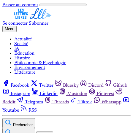
Passer au contenu
Se connecter
S'abonner
Menu
Actualité
Société
IA
Éducation
Histoire
Philosophie & Psychologie
Environnement
Littérature
Facebook
Twitter
Bluesky
Discord
Github
Instagram
Linkedin
Mastodon
Pinterest
Reddit
Telegram
Threads
Tiktok
Whatsapp
Youtube
RSS
Rechercher