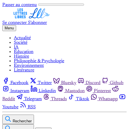
Passer au contenu
Se connecter
S'abonner
Menu
Actualité
Société
IA
Éducation
Histoire
Philosophie & Psychologie
Environnement
Littérature
Facebook
Twitter
Bluesky
Discord
Github
Instagram
Linkedin
Mastodon
Pinterest
Reddit
Telegram
Threads
Tiktok
Whatsapp
Youtube
RSS
Rechercher