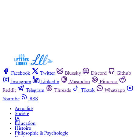
S'abonner maintenant
Vous avez déjà un compte ?
Se connecter
Facebook
Twitter
Bluesky
Discord
Github
Instagram
Linkedin
Mastodon
Pinterest
Reddit
Telegram
Threads
Tiktok
Whatsapp
Youtube
RSS
Actualité
Société
IA
Éducation
Histoire
Philosophie & Psychologie