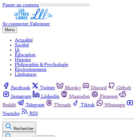
Passer au contenu
Se connecter
S'abonner
Menu
Actualité
Société
IA
Éducation
Histoire
Philosophie & Psychologie
Environnement
Littérature
Facebook
Twitter
Bluesky
Discord
Github
Instagram
Linkedin
Mastodon
Pinterest
Reddit
Telegram
Threads
Tiktok
Whatsapp
Youtube
RSS
Rechercher