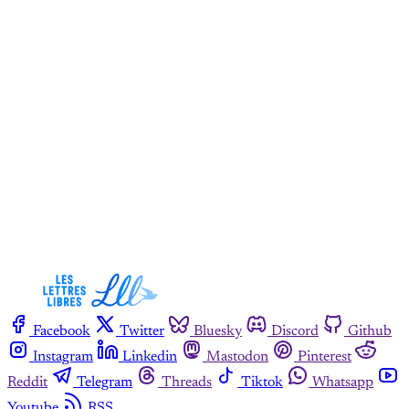
Cet article est réservé aux
abonnés payants uniquement
S'abonner maintenant
Vous avez déjà un compte ?
Se connecter
Facebook
Twitter
Bluesky
Discord
Github
Instagram
Linkedin
Mastodon
Pinterest
Reddit
Telegram
Threads
Tiktok
Whatsapp
Youtube
RSS