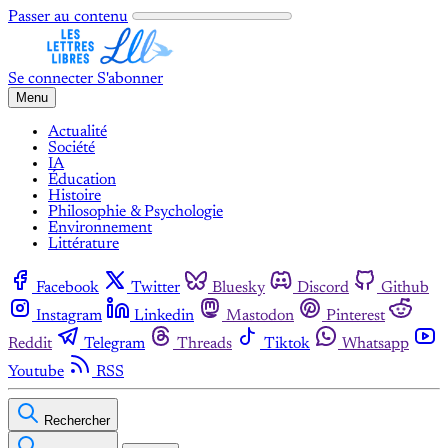
Passer au contenu
Se connecter
S'abonner
Menu
Actualité
Société
IA
Éducation
Histoire
Philosophie & Psychologie
Environnement
Littérature
Facebook
Twitter
Bluesky
Discord
Github
Instagram
Linkedin
Mastodon
Pinterest
Reddit
Telegram
Threads
Tiktok
Whatsapp
Youtube
RSS
Rechercher