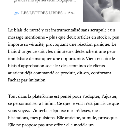
grandes entreprises technologiques et
la conscience humaine sont ici reliées
par une réflexion sur l’effacement
Anne-Emmanuelle Lejeune
LES LETTRES LIBRES
progressif du sujet libre.
Le biais de rareté y est instrumentalisé sans scrupule : un
message mentionne « plus que deux articles en stock », peu
importe sa véracité, provoquant une réaction panique. Le
biais d’urgence suit : les minuteurs déclenchent une peur
immédiate de manquer une opportunité. Vient ensuite le
biais d’approbation sociale : des centaines de clients
auraient déjà commandé ce produit, dit-on, confortant
l’achat par imitation.
Tout dans la plateforme est pensé pour s’adapter, s’ajuster,
se personnaliser à l’infini. Ce que je vois n’est jamais ce que
vous voyez. L’interface épouse mes réflexes, mes
hésitations, mes pulsions. Elle anticipe, stimule, provoque.
Elle ne propose pas une offre : elle modèle un