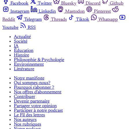
Facebook
Twitter
Bluesky
Discord
Github
Instagram
Linkedin
Mastodon
Pinterest
Reddit
Telegram
Threads
Tiktok
Whatsapp
Youtube
RSS
Actualité
Société
IA
Éducation
Histoire
Philosophie & Psychologie
Environnement
Littérature
Notre manifeste
Qui sommes-nous?
Pourquoi s'abonner ?
Nos offres d'abonnement
Contribuer
Devenir partenaire
Partager votre opinion
Participer à notre podcast
Le Fil des lettres
Nos auteurs
Nos rubriques
Notre podcast