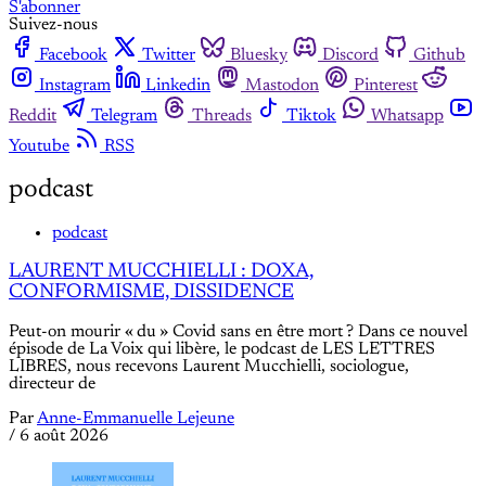
S'abonner
Suivez-nous
Facebook
Twitter
Bluesky
Discord
Github
Instagram
Linkedin
Mastodon
Pinterest
Reddit
Telegram
Threads
Tiktok
Whatsapp
Youtube
RSS
podcast
podcast
LAURENT MUCCHIELLI : DOXA,
CONFORMISME, DISSIDENCE
Peut-on mourir « du » Covid sans en être mort ? Dans ce nouvel
épisode de La Voix qui libère, le podcast de LES LETTRES
LIBRES, nous recevons Laurent Mucchielli, sociologue,
directeur de
Par
Anne-Emmanuelle Lejeune
/
6 août 2026