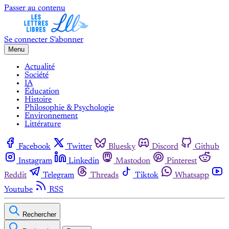
Passer au contenu
Se connecter
S'abonner
Menu
Actualité
Société
IA
Éducation
Histoire
Philosophie & Psychologie
Environnement
Littérature
Facebook
Twitter
Bluesky
Discord
Github
Instagram
Linkedin
Mastodon
Pinterest
Reddit
Telegram
Threads
Tiktok
Whatsapp
Youtube
RSS
Rechercher