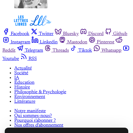
Facebook
Twitter
Bluesky
Discord
Github
Instagram
Linkedin
Mastodon
Pinterest
Reddit
Telegram
Threads
Tiktok
Whatsapp
Youtube
RSS
Actualité
Société
IA
Éducation
Histoire
Philosophie & Psychologie
Environnement
Littérature
Notre manifeste
Qui sommes-nous?
Pourquoi s'abonner ?
Nos offres d'abonnement
Contribuer