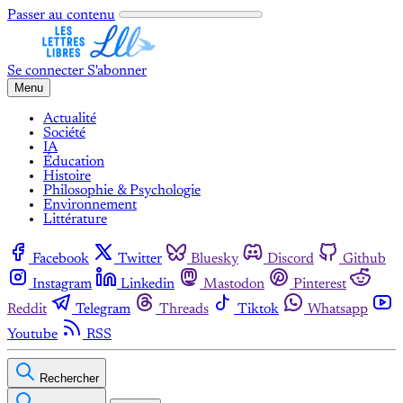
Passer au contenu
Se connecter
S'abonner
Menu
Actualité
Société
IA
Éducation
Histoire
Philosophie & Psychologie
Environnement
Littérature
Facebook
Twitter
Bluesky
Discord
Github
Instagram
Linkedin
Mastodon
Pinterest
Reddit
Telegram
Threads
Tiktok
Whatsapp
Youtube
RSS
Rechercher