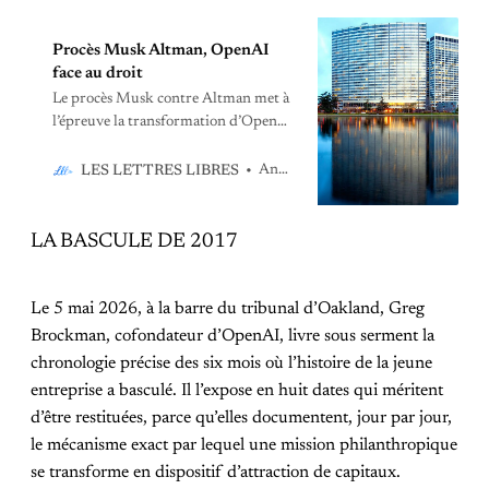
Procès Musk Altman, OpenAI
face au droit
Le procès Musk contre Altman met à
l’épreuve la transformation d’OpenAI
et la promesse fondatrice d’une IA au
service de l’humanité. Documents
Anne-Emmanuelle Lejeune
LES LETTRES LIBRES
internes, restructuration et enjeux
géopolitiques révèlent une mutation
qui dépasse le simple conflit entre
LA BASCULE DE 2017
dirigeants.
Le 5 mai 2026, à la barre du tribunal d’Oakland, Greg
Brockman, cofondateur d’OpenAI, livre sous serment la
chronologie précise des six mois où l’histoire de la jeune
entreprise a basculé. Il l’expose en huit dates qui méritent
d’être restituées, parce qu’elles documentent, jour par jour,
le mécanisme exact par lequel une mission philanthropique
se transforme en dispositif d’attraction de capitaux.